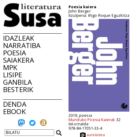
Poesia kaiera
John Berger
itzulpena: Iñigo Roque Eguzkitza
IDAZLEAK
NARRATIBA
POESIA
SAIAKERA
MPK
LISIPE
GANBILA
BESTERIK
DENDA
EBOOK
2019, poesia
Munduko Poesia Kaierak
32
64 orrialde
978-84-17051-33-4
aurkibidea