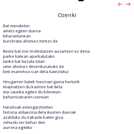
Ozenki
Bat mendiekin
amets egiten duena
biharamunean
burokrata-ahotsez mintzo da
Beste bat inor molestatzen ausartzen ez dena
parke batean aparkatutako
tanke bat bezala lotan
ume-ahotsez desenkusatuko da
beti esanekoa izan dela baieztatuz
Hirugarren batek loezinari gaina harturik
imajinatzen du kastore bat dela
eta zaunka egiten du bileretan
beharrizanaren izenean
Harakoak amesgaiztoetan
historia aldaezina dela ikusten duenak
azalduko du irakasle baten gisa
zehazki zer behar den
aurrera egiteko