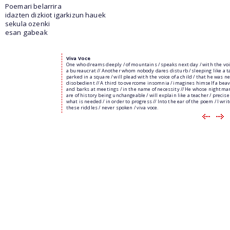
Poemari belarrira
idazten dizkiot igarkizun hauek
sekula ozenki
esan gabeak
Viva Voce
One who dreams deeply / of mountains / speaks next day / with the voi
a bureaucrat // Another whom nobody dares disturb / sleeping like a t
parked in a square / will plead with the voice of a child / that he was n
disobedient // A third to overcome insomnia / imagines himself a beav
and barks at meetings / in the name of necessity // He whose nightmar
are of history being unchangeable / will explain like a teacher / precise
what is needed / in order to progress // Into the ear of the poem / I writ
these riddles / never spoken / viva voce.