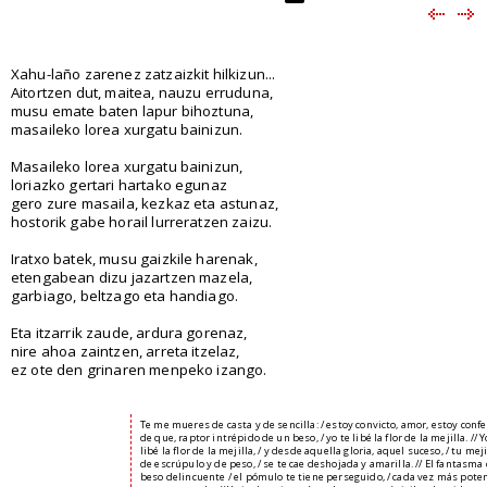
Xahu-laño zarenez zatzaizkit hilkizun...
Aitortzen dut, maitea, nauzu erruduna,
musu emate baten lapur bihoztuna,
masaileko lorea xurgatu bainizun.
Masaileko lorea xurgatu bainizun,
loriazko gertari hartako egunaz
gero zure masaila, kezkaz eta astunaz,
hostorik gabe horail lurreratzen zaizu.
Iratxo batek, musu gaizkile harenak,
etengabean dizu jazartzen mazela,
garbiago, beltzago eta handiago.
Eta itzarrik zaude, ardura gorenaz,
nire ahoa zaintzen, arreta itzelaz,
ez ote den grinaren menpeko izango.
Te me mueres de casta y de sencilla: / estoy convicto, amor, estoy confe
de que, raptor intrépido de un beso, / yo te libé la flor de la mejilla. // Y
libé la flor de la mejilla, / y desde aquella gloria, aquel suceso, / tu meji
de escrúpulo y de peso, / se te cae deshojada y amarilla. // El fantasma
beso delincuente / el pómulo te tiene perseguido, / cada vez más pote