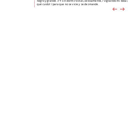
negro y grande. // Y sin dormir estás, celosamente, / vigilando mi boca 
qué cuido! / para que no se vicie y se desmande.