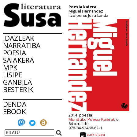
Poesia kaiera
Miguel Hernandez
itzulpena: Josu Landa
IDAZLEAK
NARRATIBA
POESIA
SAIAKERA
MPK
LISIPE
GANBILA
BESTERIK
DENDA
EBOOK
2014, poesia
Munduko Poesia Kaierak
6
64 orrialde
978-84-92468-62-1
aurkibidea