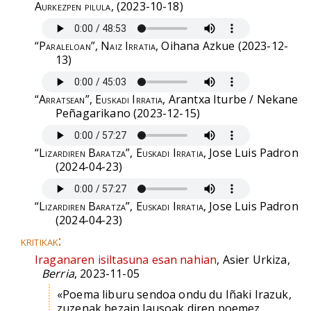
Aurkezpen pilula
, (2023-10-18)
“Paraleloan”, Naiz Irratia
, Oihana Azkue (2023-12-
13)
“Arratsean”, Euskadi Irratia
, Arantxa Iturbe / Nekane
Peñagarikano (2023-12-15)
“Lizardiren Baratza”, Euskadi Irratia
, Jose Luis Padron
(2024-04-23)
“Lizardiren Baratza”, Euskadi Irratia
, Jose Luis Padron
(2024-04-23)
kritikak:
Iraganaren isiltasuna esan nahian
, Asier Urkiza,
Berria
, 2023-11-05
«Poema liburu sendoa ondu du Iñaki Irazuk,
zuzenak bezain lausoak diren poemez