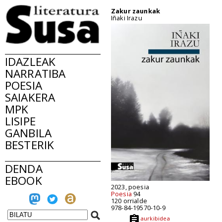
Zakur zaunkak
Iñaki Irazu
IDAZLEAK
NARRATIBA
POESIA
SAIAKERA
MPK
LISIPE
GANBILA
BESTERIK
DENDA
EBOOK
2023, poesia
Poesia
94
120 orrialde
978-84-19570-10-9
aurkibidea