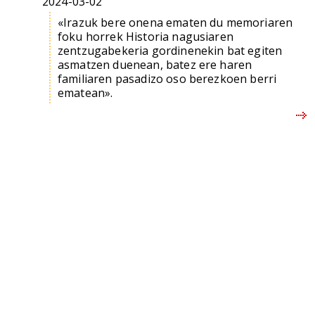
2024-03-02
«Irazuk bere onena ematen du memoriaren
foku horrek Historia nagusiaren
zentzugabekeria gordinenekin bat egiten
asmatzen duenean, batez ere haren
familiaren pasadizo oso berezkoen berri
ematean».