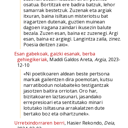
osatua. Bortitzak ere badira batzuk, lehor
samarrak bestetzuk. Zuzenak eta argiak
itxuran, baina isiltasun misteriotsu bat
iragartzen dutenak, guztien muinean
dagoen iragana zaindari ikusezin balute
bezala. Zuzen esan, baina ez zuzenegi. Argi
esan, baina ez argiegi. Langintza zaila, zinez.
Poesia deitzen zaio».
Esan gabekoak, gaizki esanak, berba
gehiegikeriak
, Maddi Galdos Areta,
Argia
, 2023-
12-10
«Ni poetikoaren aldean beste pertsona
markak gailentzen dira poemotan, kutsu
narratibodun nolabaiteko testigantzak
jasotzen baitira orriotan. Oro har,
bizitakoaren laztasunari, jasandako
errepresioari eta sentitutako minari
lotutako isiltasuna arrakalatzen dute
bertako boz eta oihartzunek».
Urretxindorraren berri
, Hasier Rekondo,
Deia
,