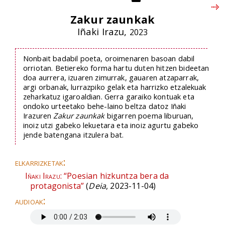
Zakur zaunkak
Iñaki Irazu,
2023
Nonbait badabil poeta, oroimenaren basoan dabil
orriotan. Betiereko forma hartu duten hitzen bideetan
doa aurrera, izuaren zimurrak, gauaren atzaparrak,
argi orbanak, lurrazpiko gelak eta harrizko etzalekuak
zeharkatuz igaroaldian. Gerra garaiko kontuak eta
ondoko urteetako behe-laino beltza datoz Iñaki
Irazuren
Zakur zaunkak
bigarren poema liburuan,
inoiz utzi gabeko lekuetara eta inoiz agurtu gabeko
jende batengana itzulera bat.
elkarrizketak:
Iñaki Irazu:
“Poesian hizkuntza bera da
protagonista”
(
Deia
, 2023-11-04)
audioak: