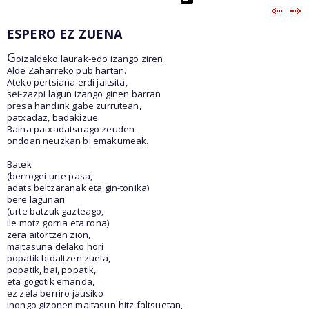
ESPERO EZ ZUENA
G
oizaldeko laurak-edo izango ziren
Alde Zaharreko pub hartan.
Ateko pertsiana erdi jaitsita,
sei-zazpi lagun izango ginen barran
presa handirik gabe zurrutean,
patxadaz, badakizue.
Baina patxadatsuago zeuden
ondoan neuzkan bi emakumeak.
Batek
(berrogei urte pasa,
adats beltzaranak eta gin-tonika)
bere lagunari
(urte batzuk gazteago,
ile motz gorria eta rona)
zera aitortzen zion,
maitasuna delako hori
popatik bidaltzen zuela,
popatik, bai, popatik,
eta gogotik emanda,
ez zela berriro jausiko
inongo gizonen maitasun-hitz faltsuetan,