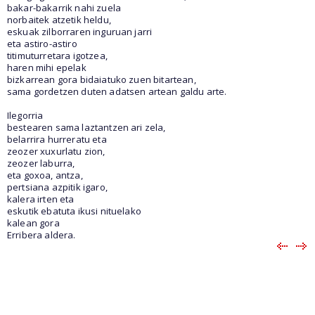
bakar-bakarrik nahi zuela
norbaitek atzetik heldu,
eskuak zilborraren inguruan jarri
eta astiro-astiro
titimuturretara igotzea,
haren mihi epelak
bizkarrean gora bidaiatuko zuen bitartean,
sama gordetzen duten adatsen artean galdu arte.
Ilegorria
bestearen sama laztantzen ari zela,
belarrira hurreratu eta
zeozer xuxurlatu zion,
zeozer laburra,
eta goxoa, antza,
pertsiana azpitik igaro,
kalera irten eta
eskutik ebatuta ikusi nituelako
kalean gora
Erribera aldera.