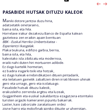
PASABIDE HUTSAK DITUZU KALEOK
M
aniki dotore jantzia duzu hiria,
adatsetatik oinetaraino,
baina isila, eta hila.
Horrelaxe irakur dezakezu Banco de España kalean
gaztetxea zen eraikin apain berrituan:
BBK - Euskal Herriko Unibertsitatea -
Esperientzi Ikasgelak.
Plaka txukuna, edifizio garbia, berria,
baina isila, eta hila,
kaleotako isla zibilizatu eta modernoa,
eraiki nahi duten hiri mortuaren adibide.
Ez dago kartelik hormetan,
ez badira iragarki txiki eta hotzak,
ez dago kaleak errebindikatzen dituen pintadarik,
eta teilatuen gainetik zabaltzen diren irrati libreen uhinak
gero eta urriago, gero eta isolatuago.
Pasabide hutsak dituzu kaleok,
erakusleiho zerrenda argitsu eta luzeak,
Guggenheim eta euskal sukaldaritza ezagutzera etorritako
turisten argazki kameraren jopuntu bakarrak.
Laster, kaio zaborzale zaratatsuen ordez
zisne harro eta mokofinak ipiniko dituzte ur uherrotan,