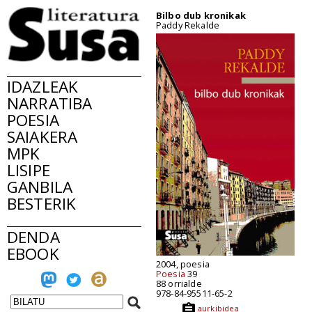
Bilbo dub kronikak
Paddy Rekalde
IDAZLEAK
NARRATIBA
POESIA
SAIAKERA
MPK
LISIPE
GANBILA
BESTERIK
DENDA
EBOOK
2004, poesia
Poesia
39
88 orrialde
978-84-95511-65-2
aurkibidea