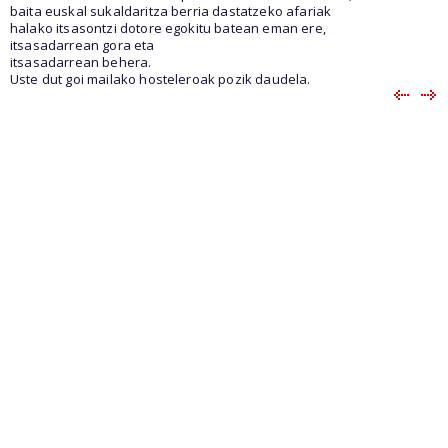
baita euskal sukaldaritza berria dastatzeko afariak
halako itsasontzi dotore egokitu batean eman ere,
itsasadarrean gora eta
itsasadarrean behera.
Uste dut goi mailako hosteleroak pozik daudela.