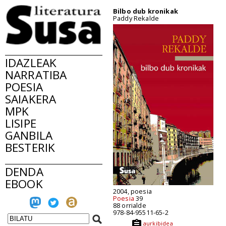
Bilbo dub kronikak
Paddy Rekalde
IDAZLEAK
NARRATIBA
POESIA
SAIAKERA
MPK
LISIPE
GANBILA
BESTERIK
DENDA
EBOOK
2004, poesia
Poesia
39
88 orrialde
978-84-95511-65-2
aurkibidea