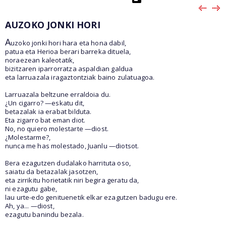
AUZOKO JONKI HORI
A
uzoko jonki hori hara eta hona dabil,
patua eta Herioa berari barreka dituela,
noraezean kaleotatik,
bizitzaren iparrorratza aspaldian galdua
eta larruazala iragaztontziak baino zulatuagoa.
Larruazala beltzune erraldoia du.
¿Un cigarro? —eskatu dit,
betazalak ia erabat bilduta.
Eta zigarro bat eman diot.
No, no quiero molestarte —diost.
¿Molestarme?,
nunca me has molestado, Juanlu —diotsot.
Bera ezagutzen dudalako harrituta oso,
saiatu da betazalak jasotzen,
eta zirrikitu horietatik niri begira geratu da,
ni ezagutu gabe,
lau urte-edo genituenetik elkar ezagutzen badugu ere.
Ah, ya... —diost,
ezagutu banindu bezala.