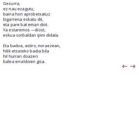
Gezurra,
ez nau ezagutu,
baina hori aprobetxatuz
bigarrena eskatu dit,
eta pare bat eman diot.
Ya estaremos —diost,
eskua sorbaldan ipini didala.
Eta badoa, astiro, noraezean,
hilik etzateko badia bila
hil hurran doazen
balea erraldoien gisa.