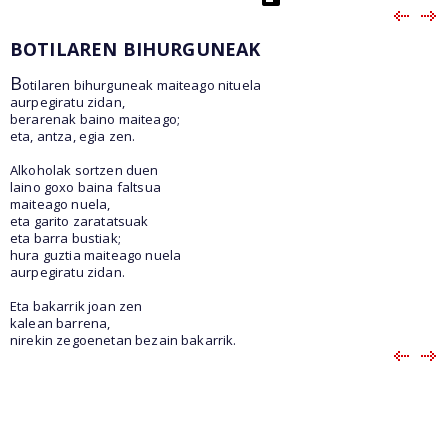
BOTILAREN BIHURGUNEAK
B
otilaren bihurguneak maiteago nituela
aurpegiratu zidan,
berarenak baino maiteago;
eta, antza, egia zen.
Alkoholak sortzen duen
laino goxo baina faltsua
maiteago nuela,
eta garito zaratatsuak
eta barra bustiak;
hura guztia maiteago nuela
aurpegiratu zidan.
Eta bakarrik joan zen
kalean barrena,
nirekin zegoenetan bezain bakarrik.