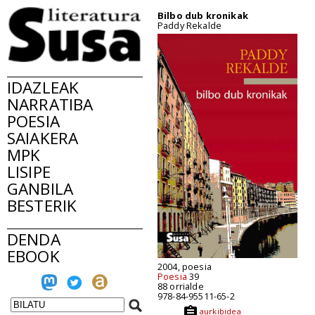
Bilbo dub kronikak
Paddy Rekalde
IDAZLEAK
NARRATIBA
POESIA
SAIAKERA
MPK
LISIPE
GANBILA
BESTERIK
DENDA
EBOOK
2004, poesia
Poesia
39
88 orrialde
978-84-95511-65-2
aurkibidea