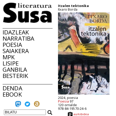
Itzalen tektonika
Itxaro Borda
IDAZLEAK
NARRATIBA
POESIA
SAIAKERA
MPK
LISIPE
GANBILA
BESTERIK
DENDA
EBOOK
2024, poesia
Poesia
97
120 orrialde
978-84-19570-24-6
aurkibidea