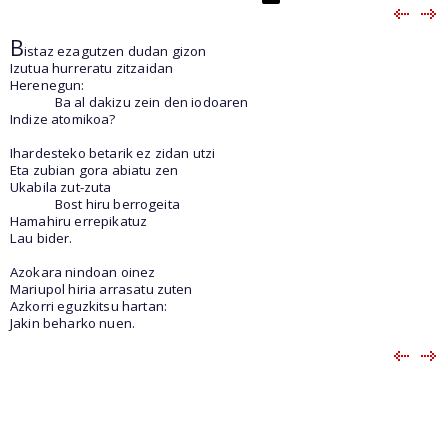
B
istaz ezagutzen dudan gizon
Izutua hurreratu zitzaidan
Herenegun:
Ba al dakizu zein den iodoaren
Indize atomikoa?
Ihardesteko betarik ez zidan utzi
Eta zubian gora abiatu zen
Ukabila zut-zuta
Bost hiru berrogeita
Hamahiru errepikatuz
Lau bider.
Azokara nindoan oinez
Mariupol hiria arrasatu zuten
Azkorri eguzkitsu hartan:
Jakin beharko nuen.