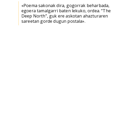
«Poema sakonak dira, gogorrak beharbada,
egoera tamalgarri baten lekuko, ordea. “The
Deep North”, guk ere askotan ahazturaren
sareetan gorde dugun postala».