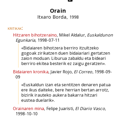
Orain
Itxaro Borda,
1998
kritikak:
Hitzaren bihotzeraino
, Mikel Aldalur,
Euskaldunon
Egunkaria
, 1998-07-11
«Bidaiaren bihotzera berriro itzultzeko
gogoak zirikatzen duen bidaiariari gertatzen
zaion moduan. Liburua zabaldu eta bideari
berriro ekitea besterik ez zaigu geratzen».
Bidaiaren kronika
, Javier Rojo,
El Correo
, 1998-09-
09
«Euskaldun izan eta sentitzen denaren patua
ere ikus daiteke, bere herrian bertan arrotz,
bizirik irauteko aukera bakarra hitzari
eustea duelarik».
Orainaren mina
, Felipe Juaristi,
El Diario Vasco
,
1998-10-10