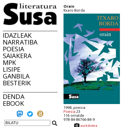
Orain
Itxaro Borda
IDAZLEAK
NARRATIBA
POESIA
SAIAKERA
MPK
LISIPE
GANBILA
BESTERIK
DENDA
EBOOK
1998, poesia
Poesia
23
116 orrialde
978-84-86766-84-9
aurkibidea