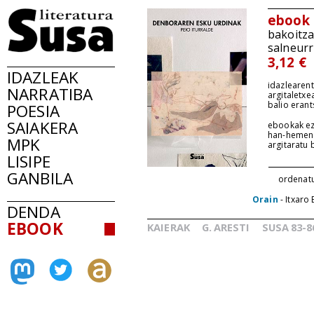
ebook
bakoitz
salneurr
3,12 €
IDAZLEAK
idazlearent
NARRATIBA
argitaletxe
balio erant
POESIA
SAIAKERA
ebookak ez
han-hemen
MPK
argitaratu
LISIPE
GANBILA
ordenat
Orain
- Itxaro
DENDA
EBOOK
KAIERAK
G.
ARESTI
SUSA
83-8
_
_