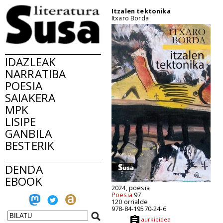
Itzalen tektonika
Itxaro Borda
IDAZLEAK
NARRATIBA
POESIA
SAIAKERA
MPK
LISIPE
GANBILA
BESTERIK
DENDA
EBOOK
2024, poesia
Poesia
97
120 orrialde
978-84-19570-24-6
aurkibidea