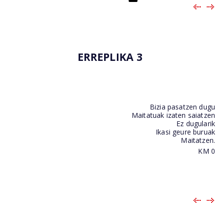
ERREPLIKA 3
Bizia pasatzen dugu
Maitatuak izaten saiatzen
Ez dugularik
Ikasi geure buruak
Maitatzen.
KM 0