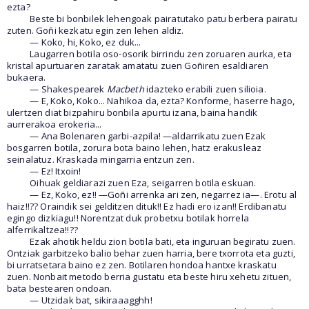
ezta?
Beste bi bonbilek lehengoak pairatutako patu berbera pairatu
zuten. Goñi kezkatu egin zen lehen aldiz.
— Koko, hi, Koko, ez duk...
Laugarren botila oso-osorik birrindu zen zoruaren aurka, eta
kristal apurtuaren zaratak amatatu zuen Goñiren esaldiaren
bukaera.
— Shakespearek
Macbeth
idazteko erabili zuen silioia.
— E, Koko, Koko... Nahikoa da, ezta? Konforme, haserre hago,
ulertzen diat bizpahiru bonbila apurtu izana, baina handik
aurrerakoa erokeria...
— Ana Bolenaren garbi-azpila! —aldarrikatu zuen Ezak
bosgarren botila, zorura bota baino lehen, hatz erakusleaz
seinalatuz. Kraskada mingarria entzun zen.
— Ez! Itxoin!
Oihuak geldiarazi zuen Eza, seigarren botila eskuan.
— Ez, Koko, ez!! —Goñi arrenka ari zen, negarrez ia—. Erotu al
haiz!!?? Oraindik sei gelditzen dituk!! Ez hadi ero izan!! Erdibanatu
egingo dizkiagu!! Norentzat duk probetxu botilak horrela
alferrikaltzea!!??
Ezak ahotik heldu zion botila bati, eta inguruan begiratu zuen.
Ontziak garbitzeko balio behar zuen harria, bere txorrota eta guzti,
bi urratsetara baino ez zen. Botilaren hondoa hantxe kraskatu
zuen. Nonbait metodo berria gustatu eta beste hiru xehetu zituen,
bata bestearen ondoan.
— Utzidak bat, sikiraaagghh!