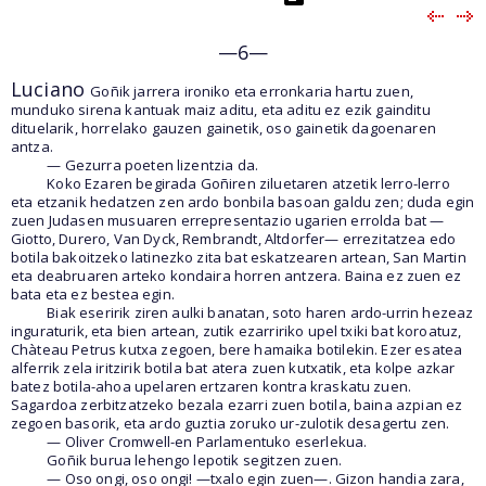
—6—
Luciano
Goñik jarrera ironiko eta erronkaria hartu zuen,
munduko sirena kantuak maiz aditu, eta aditu ez ezik gainditu
dituelarik, horrelako gauzen gainetik, oso gainetik dagoenaren
antza.
— Gezurra poeten lizentzia da.
Koko Ezaren begirada Goñiren ziluetaren atzetik lerro-lerro
eta etzanik hedatzen zen ardo bonbila basoan galdu zen; duda egin
zuen Judasen musuaren errepresentazio ugarien errolda bat —
Giotto, Durero, Van Dyck, Rembrandt, Altdorfer— errezitatzea edo
botila bakoitzeko latinezko zita bat eskatzearen artean, San Martin
eta deabruaren arteko kondaira horren antzera. Baina ez zuen ez
bata eta ez bestea egin.
Biak eseririk ziren aulki banatan, soto haren ardo-urrin hezeaz
inguraturik, eta bien artean, zutik ezarririko upel txiki bat koroatuz,
Chàteau Petrus kutxa zegoen, bere hamaika botilekin. Ezer esatea
alferrik zela iritzirik botila bat atera zuen kutxatik, eta kolpe azkar
batez botila-ahoa upelaren ertzaren kontra kraskatu zuen.
Sagardoa zerbitzatzeko bezala ezarri zuen botila, baina azpian ez
zegoen basorik, eta ardo guztia zoruko ur-zulotik desagertu zen.
— Oliver Cromwell-en Parlamentuko eserlekua.
Goñik burua lehengo lepotik segitzen zuen.
— Oso ongi, oso ongi! —txalo egin zuen—. Gizon handia zara,