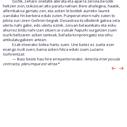
Goñik, zeharo onetatik aterata eta aparra zeriola besotik
heltzen zion, txikizioari alto paratu nahian. Bere ahalegina, haatik,
alferrikakoa gertatu zen, eta azken bi botilek aurreko laurek
izandako fin berbera eduki zuten. Punperat etorri nahi zuten bi
pilota zuri ziren Goñiren begiak. Desastrea itzulbiderik gabea zela
ulertu nahi gabe, edo ulertu ezinik, zoruan belaunikatu eta esku
ahurrez bildu nahi izan zituen ur-zuloak ñapurki xurgatzen zuen
isurki beltzaren azken tantoak, bafada konprenigaitz eta oihu
artikulatugabeen artean.
Ezak irteerako bidea hartu zuen. Une batez ez zuela ezer
esango irudi zuen, baina azken hitza eduki zuen Luciano
Goñirentzat:
— Ikasi beste hau hire errepertoriorako:
Amicitia inter pocula
contracta, plerumque est vitrea
*