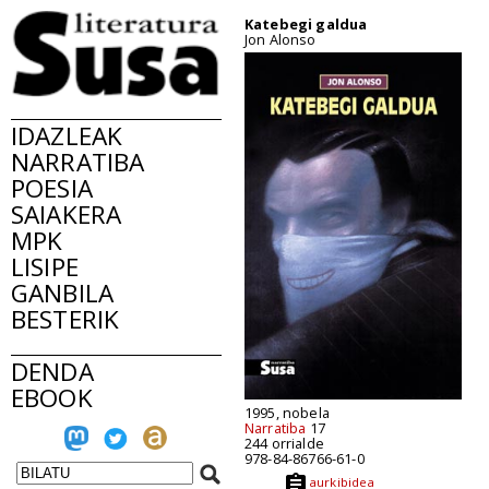
Katebegi galdua
Jon Alonso
IDAZLEAK
NARRATIBA
POESIA
SAIAKERA
MPK
LISIPE
GANBILA
BESTERIK
DENDA
EBOOK
1995, nobela
Narratiba
17
244 orrialde
978-84-86766-61-0
aurkibidea