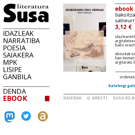
ebook
bakoitz
salneurr
3,12 €
IDAZLEAK
idazlearent
NARRATIBA
argitaletxe
balio erant
POESIA
SAIAKERA
ebookak ez
han-hemen
MPK
argitaratu
LISIPE
GANBILA
ordenat
Katebegi gal
DENDA
EBOOK
KAIERAK
G.
ARESTI
SUSA
83-8
_
_