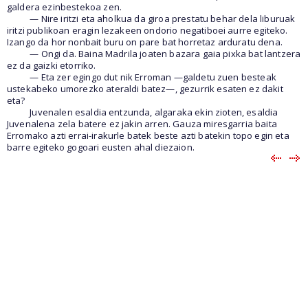
galdera ezinbestekoa zen.
— Nire iritzi eta aholkua da giroa prestatu behar dela liburuak
iritzi publikoan eragin lezakeen ondorio negatiboei aurre egiteko.
Izango da hor nonbait buru on pare bat horretaz arduratu dena.
— Ongi da. Baina Madrila joaten bazara gaia pixka bat lantzera
ez da gaizki etorriko.
— Eta zer egingo dut nik Erroman —galdetu zuen besteak
ustekabeko umorezko ateraldi batez—, gezurrik esaten ez dakit
eta?
Juvenalen esaldia entzunda, algaraka ekin zioten, esaldia
Juvenalena zela batere ez jakin arren. Gauza miresgarria baita
Erromako azti errai-irakurle batek beste azti batekin topo egin eta
barre egiteko gogoari eusten ahal diezaion.