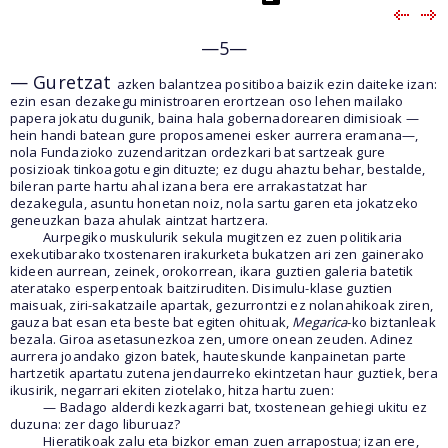
—5—
— Guretzat
azken balantzea positiboa baizik ezin daiteke izan:
ezin esan dezakegu ministroaren erortzean oso lehen mailako
papera jokatu dugunik, baina hala gobernadorearen dimisioak —
hein handi batean gure proposamenei esker aurrera eramana—,
nola Fundazioko zuzendaritzan ordezkari bat sartzeak gure
posizioak tinkoagotu egin dituzte; ez dugu ahaztu behar, bestalde,
bileran parte hartu ahal izana bera ere arrakastatzat har
dezakegula, asuntu honetan noiz, nola sartu garen eta jokatzeko
geneuzkan baza ahulak aintzat hartzera.
Aurpegiko muskulurik sekula mugitzen ez zuen politikaria
exekutibarako txostenaren irakurketa bukatzen ari zen gainerako
kideen aurrean, zeinek, orokorrean, ikara guztien galeria batetik
ateratako esperpentoak baitziruditen. Disimulu-klase guztien
maisuak, ziri-sakatzaile apartak, gezurrontzi ez nolanahikoak ziren,
gauza bat esan eta beste bat egiten ohituak,
Megarica
-ko biztanleak
bezala. Giroa asetasunezkoa zen, umore onean zeuden. Adinez
aurrera joandako gizon batek, hauteskunde kanpainetan parte
hartzetik apartatu zutena jendaurreko ekintzetan haur guztiek, bera
ikusirik, negarrari ekiten ziotelako, hitza hartu zuen:
— Badago alderdi kezkagarri bat, txostenean gehiegi ukitu ez
duzuna: zer dago liburuaz?
Hieratikoak zalu eta bizkor eman zuen arrapostua; izan ere,