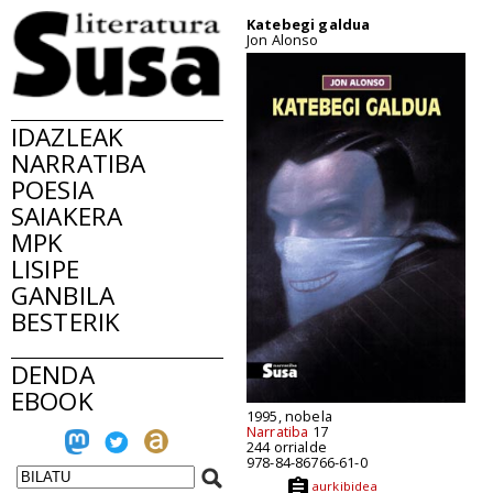
Katebegi galdua
Jon Alonso
IDAZLEAK
NARRATIBA
POESIA
SAIAKERA
MPK
LISIPE
GANBILA
BESTERIK
DENDA
EBOOK
1995, nobela
Narratiba
17
244 orrialde
978-84-86766-61-0
aurkibidea