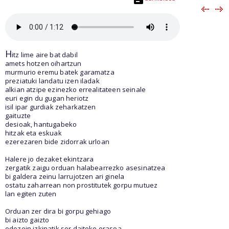
H
itz lime aire bat dabil
amets hotzen oihartzun
murmurio eremu batek garamatza
preziatuki landatu izen iladak
alkian atzipe ezinezko errealitateen seinale
euri egin du gugan heriotz
isil ipar gurdiak zeharkatzen
gaituzte
desioak, hantugabeko
hitzak eta eskuak
ezerezaren bide zidorrak urloan
Halere jo dezaket ekintzara
zergatik zaigu orduan halabearrezko asesinatzea
bi galdera zeinu larrujotzen ari ginela
ostatu zaharrean non prostitutek gorpu mutuez
lan egiten zuten
Orduan zer dira bi gorpu gehiago
bi aizto gaizto
edozein izkinatik sor daiteke erasoa