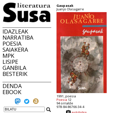
Gaupasak
Juanjo Olasagarre
IDAZLEAK
NARRATIBA
POESIA
SAIAKERA
MPK
LISIPE
GANBILA
BESTERIK
DENDA
EBOOK
1991, poesia
Poesia
12
94 orrialde
978-84-86766-34-4
aurkibidea