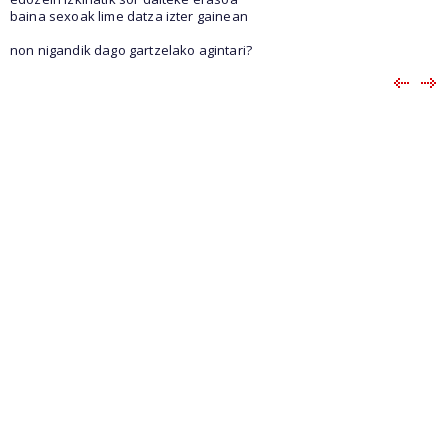
baina sexoak lime datza izter gainean
non nigandik dago gartzelako agintari?