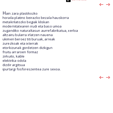
H
ain zara plastikozko
horaila platino beirazko bezala hauskorra
metakrilatozko begiak kliskan
modernitatearen irudi eta baso umoa
zugandiko naturaltasun aurrefabrikatua, xerloa
altzairu bularra irlatzen nauena
ukimen beroez titi buruak, arreak
zurezkoak eta ixterrak
etorkizunak gordetzen dizkigun
fruitu arraroen formaz
zirkuito, kable
elektrika-odola
dizdir argitsua
ipurtargi fosforeszentea zure sexoa.