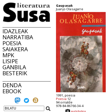
Gaupasak
Juanjo Olasagarre
IDAZLEAK
NARRATIBA
POESIA
SAIAKERA
MPK
LISIPE
GANBILA
BESTERIK
DENDA
EBOOK
1991, poesia
Poesia
12
94 orrialde
978-84-86766-34-4
aurkibidea