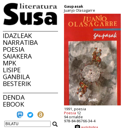
Gaupasak
Juanjo Olasagarre
IDAZLEAK
NARRATIBA
POESIA
SAIAKERA
MPK
LISIPE
GANBILA
BESTERIK
DENDA
EBOOK
1991, poesia
Poesia
12
94 orrialde
978-84-86766-34-4
aurkibidea