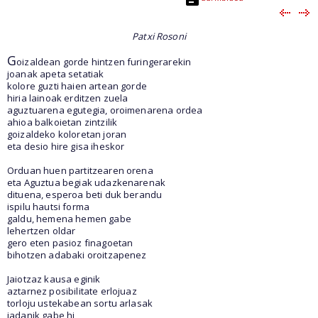
Patxi Rosoni
G
oizaldean gorde hintzen furingerarekin
joanak apeta setatiak
kolore guzti haien artean gorde
hiria lainoak erditzen zuela
aguztuarena egutegia, oroimenarena ordea
ahioa balkoietan zintzilik
goizaldeko koloretan joran
eta desio hire gisa iheskor
Orduan huen partitzearen orena
eta Aguztua begiak udazkenarenak
dituena, esperoa beti duk berandu
ispilu hautsi forma
galdu, hemena hemen gabe
lehertzen oldar
gero eten pasioz finagoetan
bihotzen adabaki oroitzapenez
Jaiotzaz kausa eginik
aztarnez posibilitate erlojuaz
torloju ustekabean sortu arlasak
jadanik gabe hi