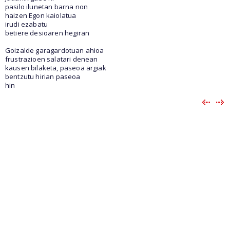
pasilo ilunetan barna non
haizen Egon kaiolatua
irudi ezabatu
betiere desioaren hegiran
Goizalde garagardotuan ahioa
frustrazioen salatari denean
kausen bilaketa, paseoa argiak
bentzutu hirian paseoa
hin