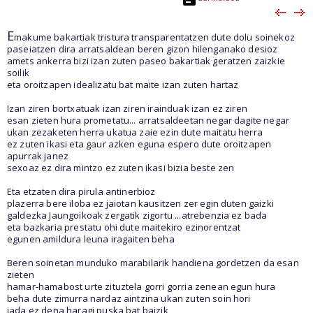
E
makume bakartiak tristura transparentatzen dute dolu soinekoz
paseiatzen dira arratsaldean beren gizon hilenganako desioz
amets ankerra bizi izan zuten paseo bakartiak geratzen zaizkie
soilik
eta oroitzapen idealizatu bat maite izan zuten hartaz
Izan ziren bortxatuak izan ziren irainduak izan ez ziren
esan zieten hura prometatu... arratsaldeetan negar dagite negar
ukan zezaketen herra ukatua zaie ezin dute maitatu herra
ez zuten ikasi eta gaur azken eguna espero dute oroitzapen
apurrak janez
sexoaz ez dira mintzo ez zuten ikasi bizia beste zen
Eta etzaten dira pirula antinerbioz
plazerra bere iloba ez jaiotan kausitzen zer egin duten gaizki
galdezka Jaungoikoak zergatik zigortu ...atrebenzia ez bada
eta bazkaria prestatu ohi dute maitekiro ezinorentzat
egunen amildura leuna iragaiten beha
Beren soinetan munduko marabilarik handiena gordetzen da esan
zieten
hamar-hamabost urte zituztela gorri gorria zenean egun hura
beha dute zimurra nardaz aintzina ukan zuten soin hori
jada ez dena haragi puska bat baizik