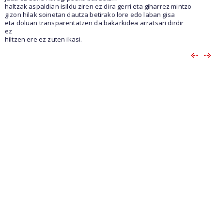
haltzak aspaldian isildu ziren ez dira gerri eta giharrez mintzo
gizon hilak soinetan dautza betirako lore edo laban gisa
eta doluan transparentatzen da bakarkidea arratsari dirdir
ez
hiltzen ere ez zuten ikasi.