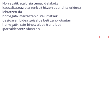
Horregatik eta bizia temati delakotz
kausalitateaz eta zenbait hitzen esanahia erkinez
lehiatzen da
horregatik marrazten dute urratsek
desioaren bidea goizalde beti zanbrotsutan
horregatik zaio bihotza beti trena beti
iparralderantz abiatzen.