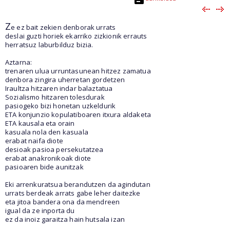
Z
e ez bait zekien denborak urrats
deslai guzti horiek ekarriko zizkionik errauts
herratsuz laburbilduz bizia.
Aztarna:
trenaren ulua urruntasunean hitzez zamatua
denbora zingira uherretan gordetzen
Iraultza hitzaren indar balaztatua
Sozialismo hitzaren tolesdurak
pasiogeko bizi honetan uzkeldurik
ETA konjunzio kopulatiboaren itxura aldaketa
ETA kausala eta orain
kasuala nola den kasuala
erabat naifa diote
desioak pasioa persekutatzea
erabat anakronikoak diote
pasioaren bide aunitzak
Eki arrenkuratsua berandutzen da agindutan
urrats berdeak arrats gabe leher daitezke
eta jitoa bandera ona da mendreen
igual da ze inporta du
ez da inoiz garaitza hain hutsala izan