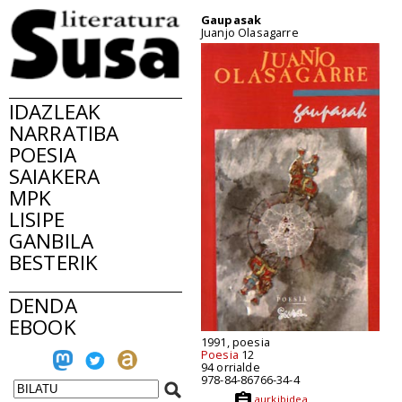
Gaupasak
Juanjo Olasagarre
IDAZLEAK
NARRATIBA
POESIA
SAIAKERA
MPK
LISIPE
GANBILA
BESTERIK
DENDA
EBOOK
1991, poesia
Poesia
12
94 orrialde
978-84-86766-34-4
aurkibidea