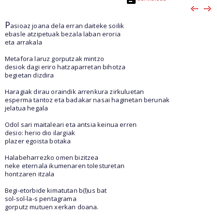
P
asioaz joana dela erran daiteke soilik
ebasle atzipetuak bezala laban eroria
eta arrakala
Metafora laruz gorputzak mintzo
desiok dagi eriro hatzaparretan bihotza
begietan dizdira
Haragiak dirau oraindik arrenkura zirkuluetan
esperma tantoz eta badakar nasai haginetan berunak
jelatua hegala
Odol sari maitaleari eta antsia keinua erren
desio: herio dio ilargiak
plazer egoista botaka
Halabeharrezko omen bizitzea
neke eternala ikumenaren tolesturetan
hontzaren itzala
Begi-etorbide kimatutan b(l)us bat
sol-sol-la-s pentagrama
gorputz mutuen xerkan doana.