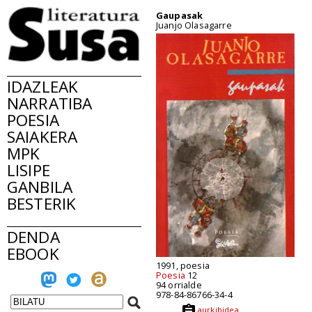
Gaupasak
Juanjo Olasagarre
IDAZLEAK
NARRATIBA
POESIA
SAIAKERA
MPK
LISIPE
GANBILA
BESTERIK
DENDA
EBOOK
1991, poesia
Poesia
12
94 orrialde
978-84-86766-34-4
aurkibidea