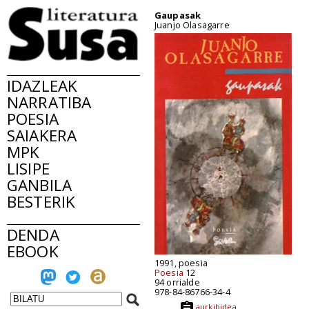
Gaupasak
Juanjo Olasagarre
IDAZLEAK
NARRATIBA
POESIA
SAIAKERA
MPK
LISIPE
GANBILA
BESTERIK
DENDA
EBOOK
1991, poesia
Poesia
12
94 orrialde
978-84-86766-34-4
aurkibidea