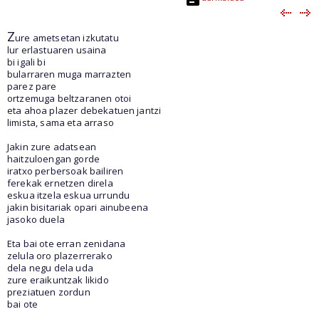
Z
ure ametsetan izkutatu
lur erlastuaren usaina
bi igali bi
bularraren muga marrazten
parez pare
ortzemuga beltzaranen otoi
eta ahoa plazer debekatuen jantzi
limista, sama eta arraso
Jakin zure adatsean
haitzuloengan gorde
iratxo perbersoak bailiren
ferekak ernetzen direla
eskua itzela eskua urrundu
jakin bisitariak opari ainubeena
jasoko duela
Eta bai ote erran zenidana
zelula oro plazerrerako
dela negu dela uda
zure eraikuntzak likido
preziatuen zordun
bai ote