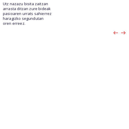
Utz nazazu bisita zaitzan
arrasta ditzan zure bideak
pasioaren urrats sahierrez
haragizko segundutan
oren erreez.