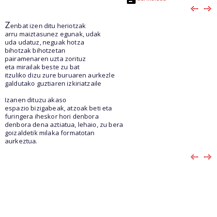
Z
enbat izen ditu heriotzak
arru maiztasunez egunak, udak
uda udatuz, neguak hotza
bihotzak bihotzetan
pairamenaren uzta zorituz
eta mirailak beste zu bat
itzuliko dizu zure buruaren aurkezle
galdutako guztiaren izkiriatzaile
Izanen dituzu akaso
espazio bizigabeak, atzoak beti eta
furingera iheskor hori denbora
denbora dena aztiatua, lehaio, zu bera
goizaldetik milaka formatotan
aurkeztua.