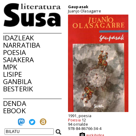
Gaupasak
Juanjo Olasagarre
IDAZLEAK
NARRATIBA
POESIA
SAIAKERA
MPK
LISIPE
GANBILA
BESTERIK
DENDA
EBOOK
1991, poesia
Poesia
12
94 orrialde
978-84-86766-34-4
aurkibidea