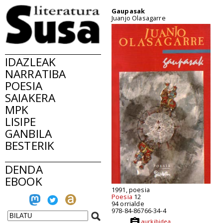
Gaupasak
Juanjo Olasagarre
IDAZLEAK
NARRATIBA
POESIA
SAIAKERA
MPK
LISIPE
GANBILA
BESTERIK
DENDA
EBOOK
1991, poesia
Poesia
12
94 orrialde
978-84-86766-34-4
aurkibidea