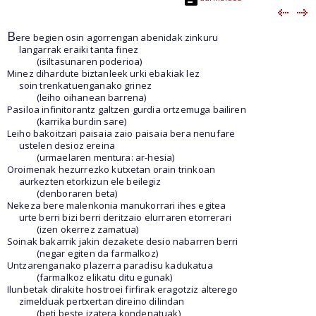
B
ere begien osin agorrengan abenidak zinkuru
langarrak eraiki tanta finez
(isiltasunaren poderioa)
Minez dihardute biztanleek urki ebakiak lez
soin trenkatuenganako grinez
(leiho oihanean barrena)
Pasiloa infinitorantz galtzen gurdia ortzemuga bailiren
(karrika burdin sare)
Leiho bakoitzari paisaia zaio paisaia bera nenufare
ustelen desioz ereina
(urmaelaren mentura: ar-hesia)
Oroimenak hezurrezko kutxetan orain trinkoan
aurkezten etorkizun ele beilegiz
(denboraren beta)
Nekeza bere malenkonia manukorrari ihes egitea
urte berri bizi berri deritzaio elurraren etorrerari
(izen okerrez zamatua)
Soinak bakarrik jakin dezakete desio nabarren berri
(negar egiten da farmalkoz)
Untzarenganako plazerra paradisu kadukatua
(farmalkoz elikatu ditu egunak)
Ilunbetak dirakite hostroei firfirak eragotziz alterego
zimelduak pertxertan direino dilindan
(beti beste izatera kondenatuak)