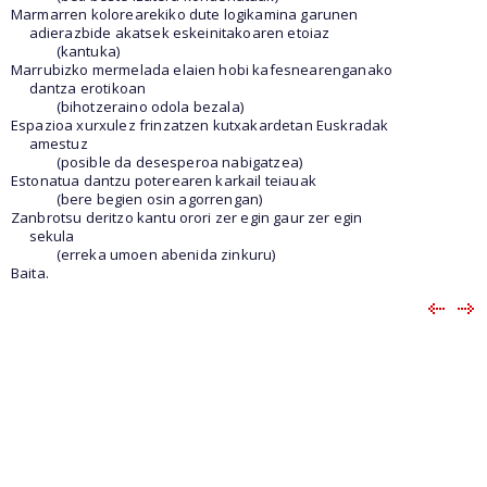
Marmarren kolorearekiko dute logikamina garunen
adierazbide akatsek eskeinitakoaren etoiaz
(kantuka)
Marrubizko mermelada elaien hobi kafesnearenganako
dantza erotikoan
(bihotzeraino odola bezala)
Espazioa xurxulez frinzatzen kutxakardetan Euskradak
amestuz
(posible da desesperoa nabigatzea)
Estonatua dantzu poterearen karkail teiauak
(bere begien osin agorrengan)
Zanbrotsu deritzo kantu orori zer egin gaur zer egin
sekula
(erreka umoen abenida zinkuru)
Baita.