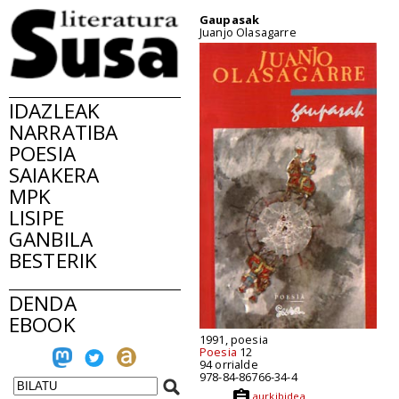
Gaupasak
Juanjo Olasagarre
IDAZLEAK
NARRATIBA
POESIA
SAIAKERA
MPK
LISIPE
GANBILA
BESTERIK
DENDA
EBOOK
1991, poesia
Poesia
12
94 orrialde
978-84-86766-34-4
aurkibidea