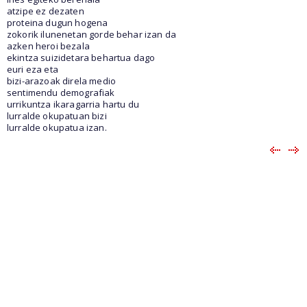
atzipe ez dezaten
proteina dugun hogena
zokorik ilunenetan gorde behar izan da
azken heroi bezala
ekintza suizidetara behartua dago
euri eza eta
bizi-arazoak direla medio
sentimendu demografiak
urrikuntza ikaragarria hartu du
lurralde okupatuan bizi
lurralde okupatua izan.