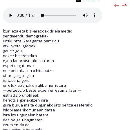
E
uri eza eta bizi-arazoak direla medio
sentimendu demografiak
urrikuntza ikaragarria hartu du
atxiloketa ugariak
gauez gau
nekez heltzen dira
egun lanbrotsutako zirraren
espetxe guttunak
noizbehinka lerro hits batzu
uhuri gargail gisa
isiltasuna gero
errefuxiapenak urrutiko herrietara
—perzepzio bestelakoen erresuma ilaun—
estradizio uholdeak
heriotz zigor akitzen dira
gure burua maite duguneko jats beltza esaterako
hilobi amankomunean datza
hira lits urgunekin batera
desioa gau-haginetan
itzultzen da doi
ihes egiteko berehala