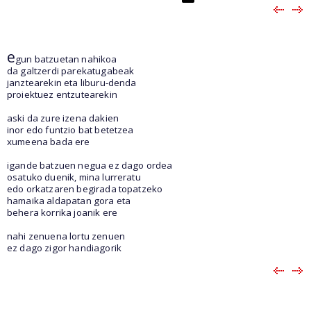
e
gun batzuetan nahikoa
da galtzerdi parekatugabeak
janztearekin eta liburu-denda
proiektuez entzutearekin
aski da zure izena dakien
inor edo funtzio bat betetzea
xumeena bada ere
igande batzuen negua ez dago ordea
osatuko duenik, mina lurreratu
edo orkatzaren begirada topatzeko
hamaika aldapatan gora eta
behera korrika joanik ere
nahi zenuena lortu zenuen
ez dago zigor handiagorik