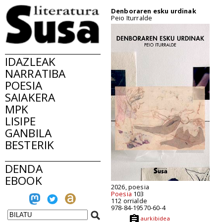
Denboraren esku urdinak
Peio Iturralde
IDAZLEAK
NARRATIBA
POESIA
SAIAKERA
MPK
LISIPE
GANBILA
BESTERIK
DENDA
EBOOK
2026, poesia
Poesia
103
112 orrialde
978-84-19570-60-4
aurkibidea