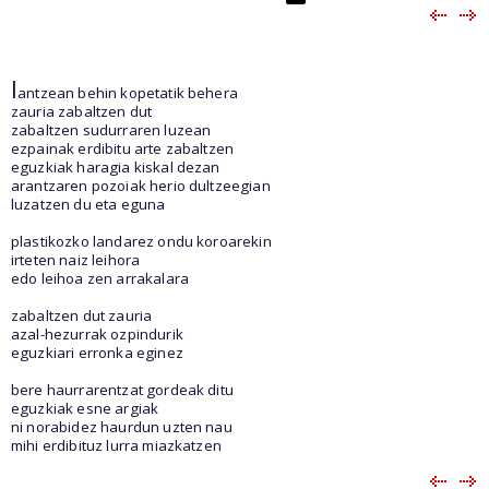
l
antzean behin kopetatik behera
zauria zabaltzen dut
zabaltzen sudurraren luzean
ezpainak erdibitu arte zabaltzen
eguzkiak haragia kiskal dezan
arantzaren pozoiak herio dultzeegian
luzatzen du eta eguna
plastikozko landarez ondu koroarekin
irteten naiz leihora
edo leihoa zen arrakalara
zabaltzen dut zauria
azal-hezurrak ozpindurik
eguzkiari erronka eginez
bere haurrarentzat gordeak ditu
eguzkiak esne argiak
ni norabidez haurdun uzten nau
mihi erdibituz lurra miazkatzen