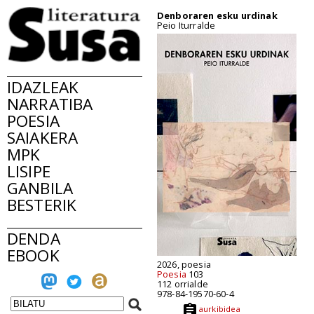
Denboraren esku urdinak
Peio Iturralde
IDAZLEAK
NARRATIBA
POESIA
SAIAKERA
MPK
LISIPE
GANBILA
BESTERIK
DENDA
EBOOK
2026, poesia
Poesia
103
112 orrialde
978-84-19570-60-4
aurkibidea