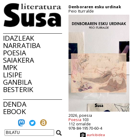
Denboraren esku urdinak
Peio Iturralde
IDAZLEAK
NARRATIBA
POESIA
SAIAKERA
MPK
LISIPE
GANBILA
BESTERIK
DENDA
EBOOK
2026, poesia
Poesia
103
112 orrialde
978-84-19570-60-4
aurkibidea