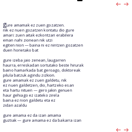
g
ure amamak ez zuen gozatzen.
nik ez nuen gozatzen kontatu dio gure
amari: zuen aitak ezkontzari erabilera
eman nahi zionean nik utzi
egiten nion — baina ni ez nintzen gozatzen
duen horietako bat
gure izeba jaio zenean, laugarren
haurra, erreskadan sortutako beste hirurak
baino hamarkada bat geroago, doktoreak
pilula batzuk agindu zizkion.
gure amamak ez zuen galdetu, nik
ez nuen galdetzen, dio, hartzeko esan
eta hartu nituen — gero jakin genuen
haur gehiago ez izateko zirela
baina ez nion galdetu eta ez
zidan azaldu
gure amama ez da izan amama
guztiak — gure amama ez da bakarra izan