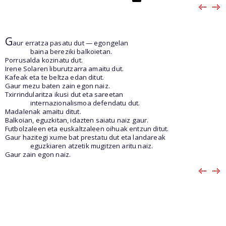
G
aur erratza pasatu dut — egongelan
baina bereziki balkoietan.
Porrusalda kozinatu dut.
Irene Solaren liburutzarra amaitu dut.
Kafeak eta te beltza edan ditut.
Gaur mezu baten zain egon naiz.
Txirrindularitza ikusi dut eta sareetan
internazionalismoa defendatu dut.
Madalenak amaitu ditut.
Balkoian, eguzkitan, idazten saiatu naiz gaur.
Futbolzaleen eta euskaltzaleen oihuak entzun ditut.
Gaur hazitegi xume bat prestatu dut eta landareak
eguzkiaren atzetik mugitzen aritu naiz.
Gaur zain egon naiz.