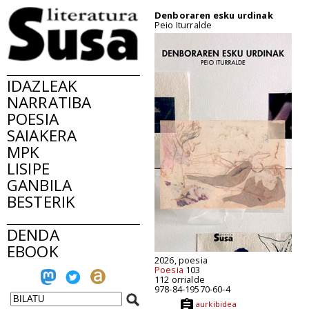
Denboraren esku urdinak
Peio Iturralde
IDAZLEAK
NARRATIBA
POESIA
SAIAKERA
MPK
LISIPE
GANBILA
BESTERIK
DENDA
EBOOK
2026, poesia
Poesia
103
112 orrialde
978-84-19570-60-4
aurkibidea