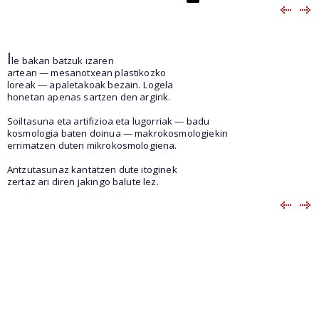
I
le bakan batzuk izaren
artean — mesanotxean plastikozko
loreak — apaletakoak bezain. Logela
honetan apenas sartzen den argirik.
Soiltasuna eta artifizioa eta lugorriak — badu
kosmologia baten doinua — makrokosmologiekin
errimatzen duten mikrokosmologiena.
Antzutasunaz kantatzen dute itoginek
zertaz ari diren jakingo balute lez.