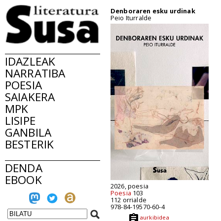
Denboraren esku urdinak
Peio Iturralde
IDAZLEAK
NARRATIBA
POESIA
SAIAKERA
MPK
LISIPE
GANBILA
BESTERIK
DENDA
EBOOK
2026, poesia
Poesia
103
112 orrialde
978-84-19570-60-4
aurkibidea