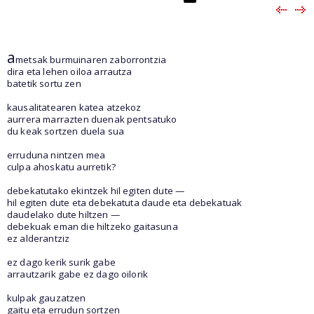
a
metsak burmuinaren zaborrontzia
dira eta lehen oiloa arrautza
batetik sortu zen
kausalitatearen katea atzekoz
aurrera marrazten duenak pentsatuko
du keak sortzen duela sua
erruduna nintzen mea
culpa ahoskatu aurretik?
debekatutako ekintzek hil egiten dute —
hil egiten dute eta debekatuta daude eta debekatuak
daudelako dute hiltzen —
debekuak eman die hiltzeko gaitasuna
ez alderantziz
ez dago kerik surik gabe
arrautzarik gabe ez dago oilorik
kulpak gauzatzen
gaitu eta errudun sortzen