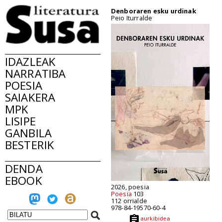
Denboraren esku urdinak
Peio Iturralde
IDAZLEAK
NARRATIBA
POESIA
SAIAKERA
MPK
LISIPE
GANBILA
BESTERIK
DENDA
EBOOK
2026, poesia
Poesia
103
112 orrialde
978-84-19570-60-4
aurkibidea