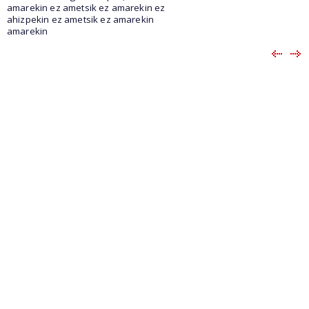
amarekin ez ametsik ez amarekin ez
ahizpekin ez ametsik ez amarekin
amarekin