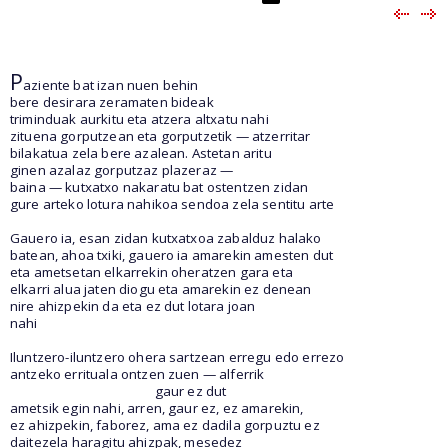
P
aziente bat izan nuen behin
bere desirara zeramaten bideak
triminduak aurkitu eta atzera altxatu nahi
zituena gorputzean eta gorputzetik — atzerritar
bilakatua zela bere azalean. Astetan aritu
ginen azalaz gorputzaz plazeraz —
baina — kutxatxo nakaratu bat ostentzen zidan
gure arteko lotura nahikoa sendoa zela sentitu arte
Gauero ia, esan zidan kutxatxoa zabalduz halako
batean, ahoa txiki, gauero ia amarekin amesten dut
eta ametsetan elkarrekin oheratzen gara eta
elkarri alua jaten diogu eta amarekin ez denean
nire ahizpekin da eta ez dut lotara joan
nahi
Iluntzero-iluntzero ohera sartzean erregu edo errezo
antzeko errituala ontzen zuen — alferrik
gaur ez dut
ametsik egin nahi, arren, gaur ez, ez amarekin,
ez ahizpekin, faborez, ama ez dadila gorpuztu ez
daitezela haragitu ahizpak, mesedez