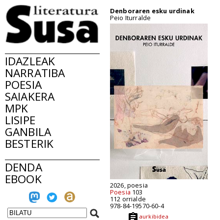
Denboraren esku urdinak
Peio Iturralde
IDAZLEAK
NARRATIBA
POESIA
SAIAKERA
MPK
LISIPE
GANBILA
BESTERIK
DENDA
EBOOK
2026, poesia
Poesia
103
112 orrialde
978-84-19570-60-4
aurkibidea