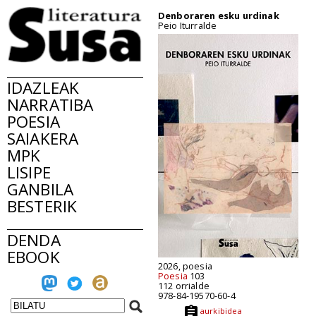
Denboraren esku urdinak
Peio Iturralde
IDAZLEAK
NARRATIBA
POESIA
SAIAKERA
MPK
LISIPE
GANBILA
BESTERIK
DENDA
EBOOK
2026, poesia
Poesia
103
112 orrialde
978-84-19570-60-4
aurkibidea