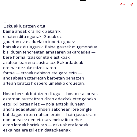
E
skuak luzatzen ditut
baina ahoak oraindik bakarrik
ematen ditu egunak. Gauak ez
gauetan ez ez duelako inporta gauez
hatsak ez du lagunik. Baina gauzek mugimendua
bizi duten tenoreetan arnasaren bakardadea —
bere horma itsaskor eta elastikoak
azalean barrena sustraituz. Bakardadeak
ere har dezake mizelioaren
forma — erroak nahinon eta garaiezin —
ahosabaian izterretan berbetan behatzen
artean loratuz hozbero umeleko orduetan.
Hosto berriak botatzen ditugu — hosto eta loreak
eztarrian sustraitzen diren adaxkak etengabeko
eztul ixil batean lez — nola antzoki ilunean
andra edadetuen ahoen sakonean lore xingle
bat dagoen irten nahian orain — hain justu orain
non unea ez den eta karameluz ito behar
diren loreak horiek oro — eskuak eta lepoak
eskainita ere isil ezin daitezkeenak.