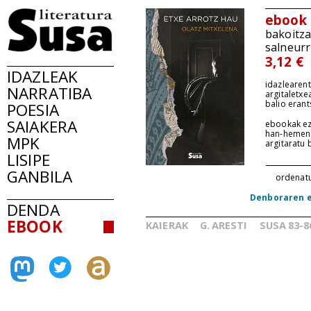
ebook
bakoitz
salneurr
3,12 €
IDAZLEAK
idazlearent
NARRATIBA
argitaletxe
balio erant
POESIA
SAIAKERA
ebookak ez
han-hemen
MPK
argitaratu
LISIPE
GANBILA
ordenat
Denboraren e
DENDA
EBOOK
KAIERAK
G.
ARESTI
SUSA
83-8
_
_