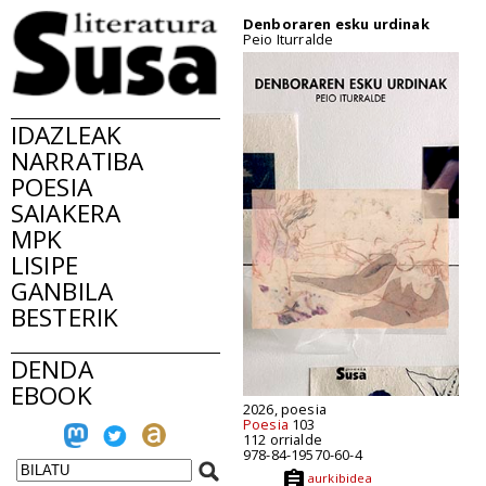
Denboraren esku urdinak
Peio Iturralde
IDAZLEAK
NARRATIBA
POESIA
SAIAKERA
MPK
LISIPE
GANBILA
BESTERIK
DENDA
EBOOK
2026, poesia
Poesia
103
112 orrialde
978-84-19570-60-4
aurkibidea