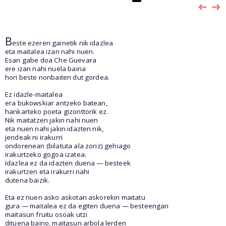
B
este ezeren gainetik nik idazlea
eta maitalea izan nahi nuen.
Esan gabe doa Che Guevara
ere izan nahi nuela baina
hori beste nonbaiten dut gordea.
Ez idazle-maitalea
era bukowskiar antzeko batean,
hankarteko poeta gizonttorik ez.
Nik maitatzen jakin nahi nuen
eta nuen nahi jakin idazten nik,
jendeak ni irakurri
ondorenean (bilatuta ala zoriz) gehiago
irakurtzeko gogoa izatea.
Idazlea ez da idazten duena — besteek
irakurtzen eta irakurri nahi
dutena baizik.
Eta ez nuen asko askotan askorekin maitatu
gura — maitalea ez da egiten duena — besteengan
maitasun fruitu osoak utzi
dituena baino, maitasun arbola lerden