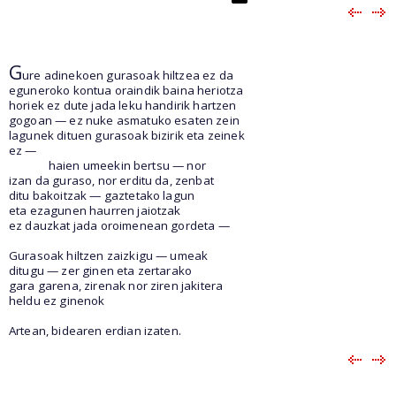
G
ure adinekoen gurasoak hiltzea ez da
eguneroko kontua oraindik baina heriotza
horiek ez dute jada leku handirik hartzen
gogoan — ez nuke asmatuko esaten zein
lagunek dituen gurasoak bizirik eta zeinek
ez —
haien umeekin bertsu — nor
izan da guraso, nor erditu da, zenbat
ditu bakoitzak — gaztetako lagun
eta ezagunen haurren jaiotzak
ez dauzkat jada oroimenean gordeta —
Gurasoak hiltzen zaizkigu — umeak
ditugu — zer ginen eta zertarako
gara garena, zirenak nor ziren jakitera
heldu ez ginenok
Artean, bidearen erdian izaten.