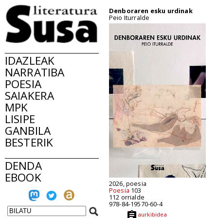
Denboraren esku urdinak
Peio Iturralde
IDAZLEAK
NARRATIBA
POESIA
SAIAKERA
MPK
LISIPE
GANBILA
BESTERIK
DENDA
EBOOK
2026, poesia
Poesia
103
112 orrialde
978-84-19570-60-4
aurkibidea