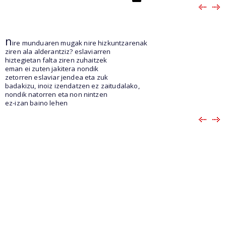
n
ire munduaren mugak nire hizkuntzarenak
ziren ala alderantziz? eslaviarren
hiztegietan falta ziren zuhaitzek
eman ei zuten jakitera nondik
zetorren eslaviar jendea eta zuk
badakizu, inoiz izendatzen ez zaitudalako,
nondik natorren eta non nintzen
ez-izan baino lehen