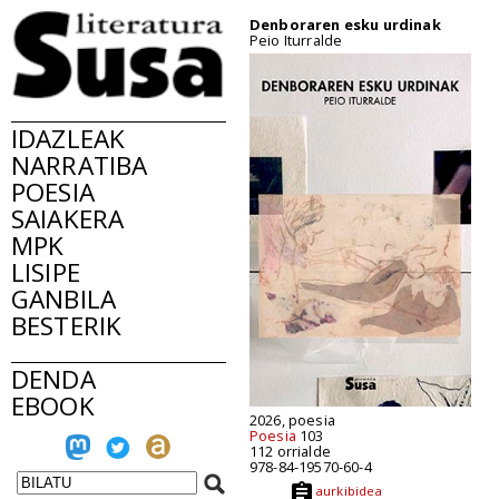
Denboraren esku urdinak
Peio Iturralde
IDAZLEAK
NARRATIBA
POESIA
SAIAKERA
MPK
LISIPE
GANBILA
BESTERIK
DENDA
EBOOK
2026, poesia
Poesia
103
112 orrialde
978-84-19570-60-4
aurkibidea