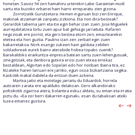
honetan. Sasoiz hil zen hamahiru urterekin Labe Garaietan mutil
sartu eta buzoko orbanei hain harro erreparatu zien gizona.
Zorrotzatik Gurutzetara. Hemen inguruan bizi zen Enrique,
makinak atzamarrak zanpatu zizkiona. Eta non dira besteak?
Gerardok taberna jarri eta itxi egin behar izan zuen. Jose Miguelek
aurrejubilatzea lortu zuen apur bat gehiago jarraituta. Rafaren
negozioak ere porrot, eta gero bestea etorri zen, emaztearekin
etetea eta hori guztia. Paulino izan zen zerbait egin zuen
bakarretakoa. Nork esango zukeen hain galduta zebilen
soldadoreak eurek baino aterabide hobea topako zuenik?
Barakaldoko eraikuntza-enpresa batean sartu zuen lehengusuak,
zinegotziak, eta denbora gutxira erosi zuen etxea errekaz
bestaldean, Algortan edo Sopelan edo hor nonbait. Baina tira, ez
litzateke haren larruan ere jarriko, egun osoa bizkartzaina segika.
Kaskotik makal dabilela da entzun duen azkena.
Martxa jaitsi eta motelago jarraitu du Eduardok, horrela
autoaren zarata ere apalduko delakoan. Gero alkandorako
poltsikotik zigarroa atera, bolantea eskuz aldatu, su eman eta irratia
piztu du. «Ea zer berri dakarren egunak», esan du tabakoari atxiki
luzea emanez gustura.