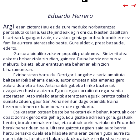
Eduardo Herrero
Argi
esan zioten: Hau ez da zure moduko norbaitentzat
pentsatutako lana. Gazte jendeak egin ohi du. Ikasten dabiltzan
bitartean lagungarri zaie, ez askoz gehiago ordea. Inondik ere ez
familia aurrera ateratzeko beste. Gure aldetik, prest bazaude,
ederto.
Gustura bidaliko zukeen popatik putakumea. Sintzeritatea
eskertu behar ziola zirudien, gainera. Baina berriz ere burua
makurtu, baietz labur erantzun eta beharrari ekin zion
biharamunean.
Ezinbestean hartu du. Derrigor. Langabezi saria amaituta
beltzean ibili beharra dauka, autonomoetan alta emanez gero
zulora doa-eta artez. Antzina ibili gabeko hiriko bazterrak
ezagutzen hasi da atzera. Egunik egun jarraitu du egunsentia
atzeratzen. Atzo Iralako ataritik ateratzean eguzki printza txikiak
sumatu zituen, gaur San Adrianen ilun dago oraindik. Baina
bezeroek lehen orduan behar dute egunkaria.
Eta kazeten ostean beste banaketari ekin behar. Kontuak oker
doaz: zorrak geroz eta gehiago, Edu gaztea adinean gora, gastuak
berdin, buruko minak ere bai, eta autoak aurki hartuko du Eduardok
berak behar duen baja. Ultzera gaiztotu egiten zaio auto berria
hartu beharko duela eta hilabete amaieran zeinen gutxi aurreztu
duen jakinik. Lasaigarri bakarra dauka: aitak ezin ikustea egoera