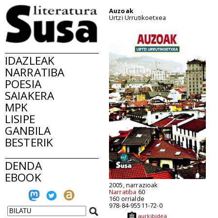
Auzoak
Urtzi Urrutikoetxea
IDAZLEAK
NARRATIBA
POESIA
SAIAKERA
MPK
LISIPE
GANBILA
BESTERIK
DENDA
EBOOK
2005, narrazioak
Narratiba
60
160 orrialde
978-84-95511-72-0
aurkibidea