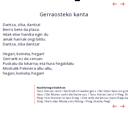
Gerraosteko kanta
Dantza, ziba, dantza!
Berriz bete da plaza.
Aitak etxe handia egin du
amak harriak ongi bildu.
Dantza, ziba dantza!
Hegan, kometa, hegan!
Gerrarik ez da zeruan.
Puskatu da lokarria, eta hura hegaldatu
Moskutik Pekinera altu-altu,
hegan, kometa, hegan!
Nachkriegsliedchen
Tanz, Kreisel, tanz! / Die Straß ist wieder ganz. / Der Vater baut ein gr
Haus / Die Mutter sucht die Steine aus. / Tanz, Kreisel, tanz! // Flieg, D
flieg! / Am Himmel ist kein Krieg. / Und reißt die Schnur, dann fliegt d
Ding / Hoch über Moskau bis Peking, / Flieg, Drache, flieg!