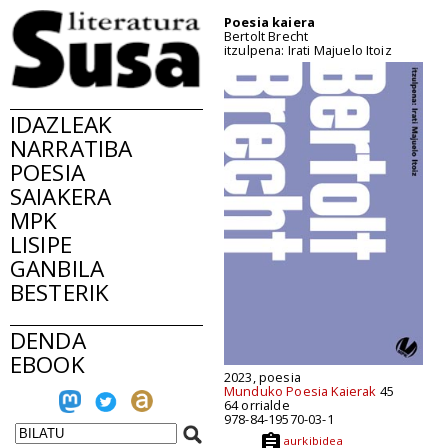
Poesia kaiera
Bertolt Brecht
itzulpena: Irati Majuelo Itoiz
IDAZLEAK
NARRATIBA
POESIA
SAIAKERA
MPK
LISIPE
GANBILA
BESTERIK
DENDA
EBOOK
2023, poesia
Munduko Poesia Kaierak
45
64 orrialde
978-84-19570-03-1
aurkibidea