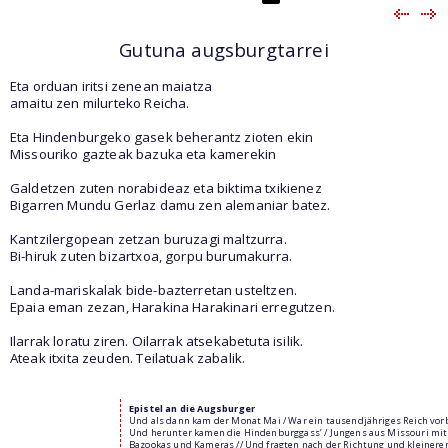
Gutuna augsburgtarrei
Eta orduan iritsi zenean maiatza
amaitu zen milurteko Reicha.
Eta Hindenburgeko gasek beherantz zioten ekin
Missouriko gazteak bazuka eta kamerekin
Galdetzen zuten norabideaz eta biktima txikienez
Bigarren Mundu Gerlaz damu zen alemaniar batez.
Kantzilergopean zetzan buruzagi maltzurra.
Bi-hiruk zuten bizartxoa, gorpu burumakurra.
Landa-mariskalak bide-bazterretan usteltzen.
Epaia eman zezan, Harakina Harakinari erregutzen.
Ilarrak loratu ziren. Oilarrak atsekabetuta isilik.
Ateak itxita zeuden. Teilatuak zabalik.
Epistel an die Augsburger
Und als dann kam der Monat Mai / War ein tausendjähriges Reich vorbe
Und herunter kamen die Hindenburggass’ / Jungens aus Missouri mit
Bazookas und Kameras // Und fragten nach der Richtung und kleinere