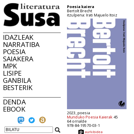
Poesia kaiera
Bertolt Brecht
itzulpena: Irati Majuelo Itoiz
IDAZLEAK
NARRATIBA
POESIA
SAIAKERA
MPK
LISIPE
GANBILA
BESTERIK
DENDA
EBOOK
2023, poesia
Munduko Poesia Kaierak
45
64 orrialde
978-84-19570-03-1
aurkibidea