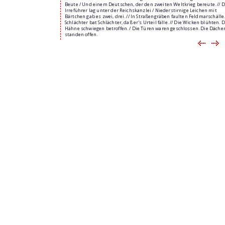
Beute / Und einem Deutschen, der den zweiten Weltkrieg bereute. // D
Irreführer lag unter der Reichskanzlei / Niederstirnige Leichen mit
Bärtchen gab es zwei, drei. // In Straßengräben faulten Feldmarschälle.
Schlächter bat Schlächter, daß er's Urteil fälle. // Die Wicken blühten. D
Hähne schwiegen betroffen. / Die Türen waren geschlossen. Die Däche
standen offen.