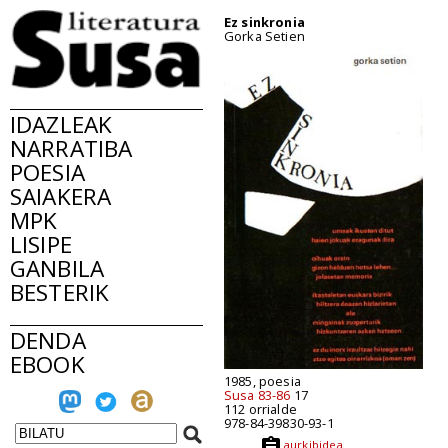
Ez sinkronia
Gorka Setien
IDAZLEAK
NARRATIBA
POESIA
SAIAKERA
MPK
LISIPE
GANBILA
BESTERIK
DENDA
EBOOK
1985, poesia
Susa 83-86
17
112 orrialde
978-84-39830-93-1
aurkibidea