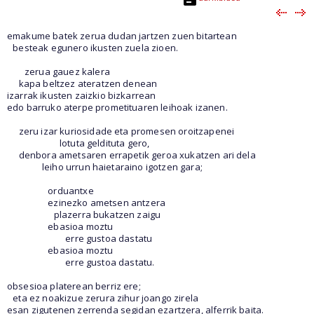
emakume batek zerua dudan jartzen zuen bitartean
besteak egunero ikusten zuela zioen.
zerua gauez kalera
kapa beltzez ateratzen denean
izarrak ikusten zaizkio bizkarrean
edo barruko aterpe prometituaren leihoak izanen.
zeru izar kuriosidade eta promesen oroitzapenei
lotuta geldituta gero,
denbora ametsaren errapetik geroa xukatzen ari dela
leiho urrun haietaraino igotzen gara;
orduantxe
ezinezko ametsen antzera
plazerra bukatzen zaigu
ebasioa moztu
erre gustoa dastatu
ebasioa moztu
erre gustoa dastatu.
obsesioa platerean berriz ere;
eta ez noakizue zerura zihur joango zirela
esan zigutenen zerrenda segidan ezartzera, alferrik baita.