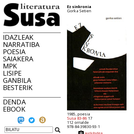
Ez sinkronia
Gorka Setien
IDAZLEAK
NARRATIBA
POESIA
SAIAKERA
MPK
LISIPE
GANBILA
BESTERIK
DENDA
EBOOK
1985, poesia
Susa 83-86
17
112 orrialde
978-84-39830-93-1
aurkibidea