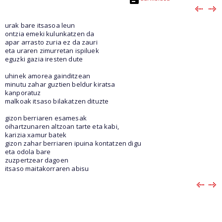
urak bare itsasoa leun
ontzia emeki kulunkatzen da
apar arrasto zuria ez da zauri
eta uraren zimurretan ispiluek
eguzki gazia iresten dute
uhinek amorea gainditzean
minutu zahar guztien beldur kiratsa
kanporatuz
malkoak itsaso bilakatzen dituzte
gizon berriaren esamesak
oihartzunaren altzoan tarte eta kabi,
karizia xamur batek
gizon zahar berriaren ipuina kontatzen digu
eta odola bare
zuzpertzear dagoen
itsaso maitakorraren abisu