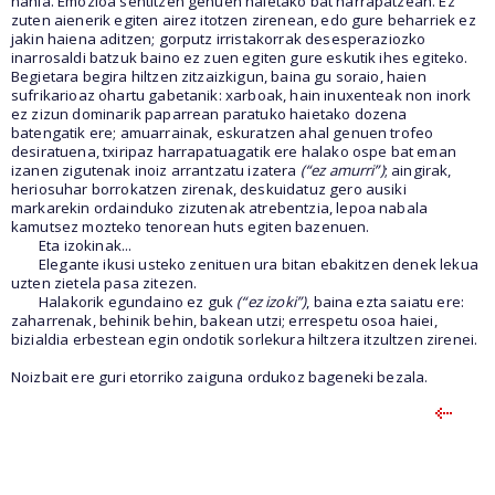
nahia. Emozioa sentitzen genuen haietako bat harrapatzean. Ez
zuten aienerik egiten airez itotzen zirenean, edo gure beharriek ez
jakin haiena aditzen; gorputz irristakorrak desesperaziozko
inarrosaldi batzuk baino ez zuen egiten gure eskutik ihes egiteko.
Begietara begira hiltzen zitzaizkigun, baina gu soraio, haien
sufrikarioaz ohartu gabetanik: xarboak, hain inuxenteak non inork
ez zizun dominarik paparrean paratuko haietako dozena
batengatik ere; amuarrainak, eskuratzen ahal genuen trofeo
desiratuena, txiripaz harrapatuagatik ere halako ospe bat eman
izanen zigutenak inoiz arrantzatu izatera
(“ez amurri”)
; aingirak,
heriosuhar borrokatzen zirenak, deskuidatuz gero ausiki
markarekin ordainduko zizutenak atrebentzia, lepoa nabala
kamutsez mozteko tenorean huts egiten bazenuen.
Eta izokinak...
Elegante ikusi usteko zenituen ura bitan ebakitzen denek lekua
uzten zietela pasa zitezen.
Halakorik egundaino ez guk
(“ez izoki”)
, baina ezta saiatu ere:
zaharrenak, behinik behin, bakean utzi; errespetu osoa haiei,
bizialdia erbestean egin ondotik sorlekura hiltzera itzultzen zirenei.
Noizbait ere guri etorriko zaiguna ordukoz bageneki bezala.