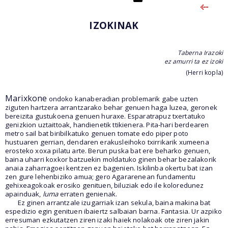
IZOKINAK
Taberna Irazoki
ez amurri ta ez izoki
(Herri kopla)
Marixkone
ondoko kanaberadian problemarik gabe uzten
ziguten hartzera arrantzarako behar genuen haga luzea, geronek
bereizita gustukoena genuen huraxe. Esparatrapuz txertatuko
genizkion uztaittoak, handienetik ttikienera. Pita-hari berdearen
metro sail bat biribilkatuko genuen tomate edo piper poto
hustuaren gerrian, dendaren erakusleihoko txirrikarik xumeena
erosteko xoxa pilatu arte. Berun puska bat ere beharko genuen,
baina uharri koxkor batzuekin moldatuko ginen behar bezalakorik
anaia zaharragoei kentzen ez bagenien. Iskilinba okertu bat izan
zen gure lehenbiziko amua; gero Agararenean fundamentu
gehixeagokoak erosiko genituen, biluziak edo ile koloredunez
apainduak,
luma
erraten genienak.
Ez ginen arrantzale izugarriak izan sekula, baina makina bat
espedizio egin genituen ibaiertz salbaian barna. Fantasia. Ur azpiko
erresuman ezkutatzen ziren izaki haiek nolakoak ote ziren jakin