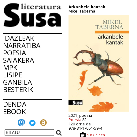
Arkanbele kantak
Mikel Taberna
IDAZLEAK
NARRATIBA
POESIA
SAIAKERA
MPK
LISIPE
GANBILA
BESTERIK
DENDA
EBOOK
2021, poesia
Poesia
82
120 orrialde
978-84-17051-59-4
aurkibidea