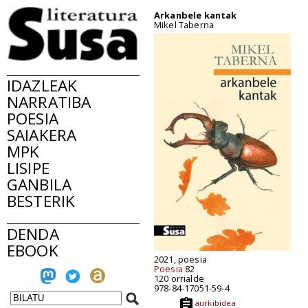
Arkanbele kantak
Mikel Taberna
IDAZLEAK
NARRATIBA
POESIA
SAIAKERA
MPK
LISIPE
GANBILA
BESTERIK
DENDA
EBOOK
2021, poesia
Poesia
82
120 orrialde
978-84-17051-59-4
aurkibidea