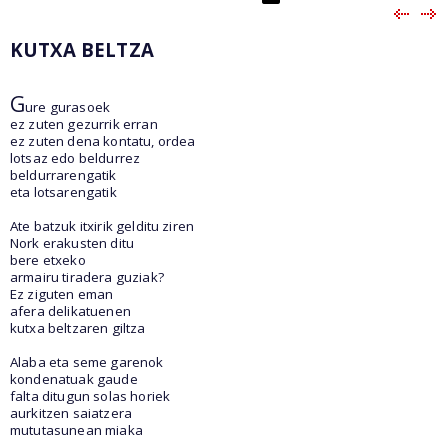
KUTXA BELTZA
G
ure gurasoek
ez zuten gezurrik erran
ez zuten dena kontatu, ordea
lotsaz edo beldurrez
beldurrarengatik
eta lotsarengatik
Ate batzuk itxirik gelditu ziren
Nork erakusten ditu
bere etxeko
armairu tiradera guziak?
Ez ziguten eman
afera delikatuenen
kutxa beltzaren giltza
Alaba eta seme garenok
kondenatuak gaude
falta ditugun solas horiek
aurkitzen saiatzera
mututasunean miaka