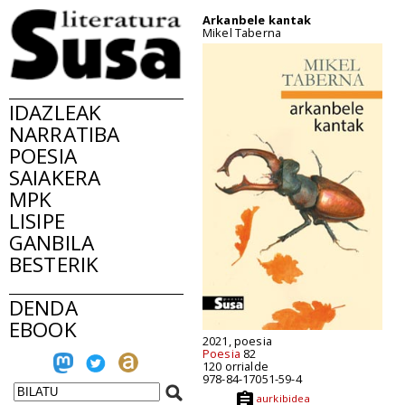
Arkanbele kantak
Mikel Taberna
IDAZLEAK
NARRATIBA
POESIA
SAIAKERA
MPK
LISIPE
GANBILA
BESTERIK
DENDA
EBOOK
2021, poesia
Poesia
82
120 orrialde
978-84-17051-59-4
aurkibidea