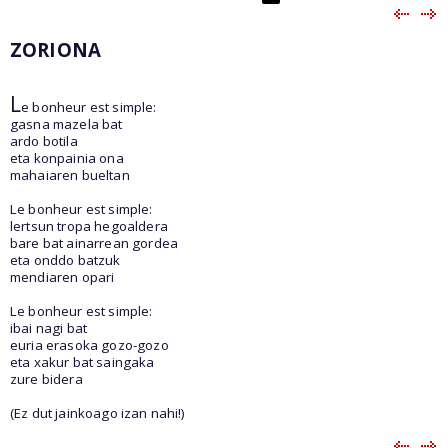
ZORIONA
L
e bonheur est simple:
gasna mazela bat
ardo botila
eta konpainia ona
mahaiaren bueltan
Le bonheur est simple:
lertsun tropa hegoaldera
bare bat ainarrean gordea
eta onddo batzuk
mendiaren opari
Le bonheur est simple:
ibai nagi bat
euria erasoka gozo-gozo
eta xakur bat saingaka
zure bidera
(Ez dut jainkoago izan nahi!)