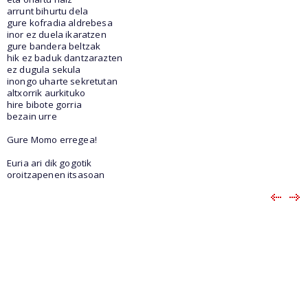
arrunt bihurtu dela
gure kofradia aldrebesa
inor ez duela ikaratzen
gure bandera beltzak
hik ez baduk dantzarazten
ez dugula sekula
inongo uharte sekretutan
altxorrik aurkituko
hire bibote gorria
bezain urre
Gure Momo erregea!
Euria ari dik gogotik
oroitzapenen itsasoan