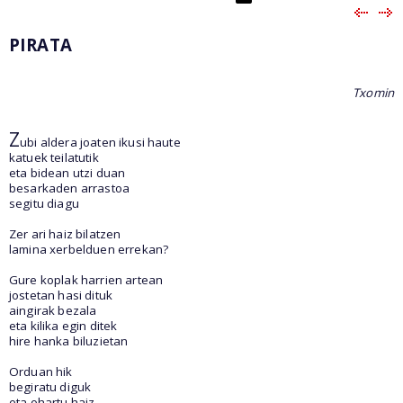
PIRATA
Txomin
Z
ubi aldera joaten ikusi haute
katuek teilatutik
eta bidean utzi duan
besarkaden arrastoa
segitu diagu
Zer ari haiz bilatzen
lamina xerbelduen errekan?
Gure koplak harrien artean
jostetan hasi dituk
aingirak bezala
eta kilika egin ditek
hire hanka biluzietan
Orduan hik
begiratu diguk
eta ohartu haiz