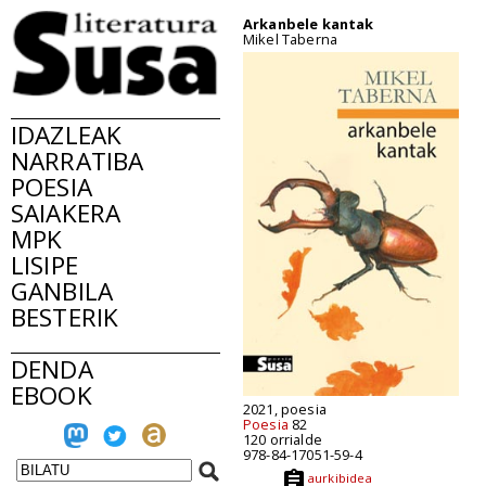
Arkanbele kantak
Mikel Taberna
IDAZLEAK
NARRATIBA
POESIA
SAIAKERA
MPK
LISIPE
GANBILA
BESTERIK
DENDA
EBOOK
2021, poesia
Poesia
82
120 orrialde
978-84-17051-59-4
aurkibidea