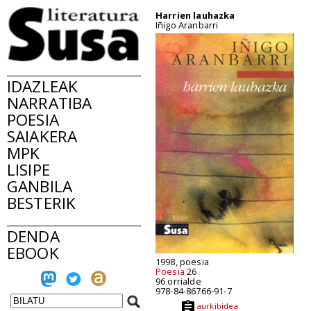
Harrien lauhazka
Iñigo Aranbarri
IDAZLEAK
NARRATIBA
POESIA
SAIAKERA
MPK
LISIPE
GANBILA
BESTERIK
DENDA
EBOOK
1998, poesia
Poesia
26
96 orrialde
978-84-86766-91-7
aurkibidea