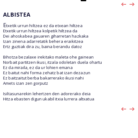
ALBISTEA
E
txetik urrun hiltzea ez da etxean hiltzea
Etxetik urrun hiltzea kolpetik hiltzea da
Dei ahoskabea gauaren giharretan hazkaka
Izan zinena adarretatik behera eraikitzea
Ertz guztiak dira zu, baina berandu datoz
Bihotza bezalaxe irekitako maleta ohe gainean
Norbait partitzen ikusi, itzala odoletan duela ohartu
Ez da miraila, ez da ur lohien emana
Ez baitut nahi forma zehatz bat izan dezazun
Ez baitzaitut berba bakarrerako ikusi nahi
Amets izan zen gorputz
Isiltasunarekin lehertzen den adorerako deia
Hitza ebasten digun ukabil itxia lurrera altxatua