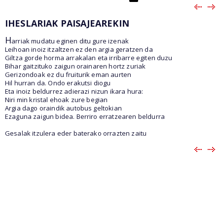
IHESLARIAK PAISAJEAREKIN
H
arriak mudatu eginen ditu gure izenak
Leihoan inoiz itzaltzen ez den argia geratzen da
Giltza gorde horma arrakalan eta irribarre egiten duzu
Bihar gaitzituko zaigun orainaren hortz zuriak
Gerizondoak ez du fruiturik eman aurten
Hil hurran da. Ondo erakutsi diogu
Eta inoiz beldurrez adierazi nizun ikara hura:
Niri min kristal ehoak zure begian
Argia dago oraindik autobus geltokian
Ezaguna zaigun bidea. Berriro erratzearen beldurra
Gesalak itzulera eder baterako orrazten zaitu