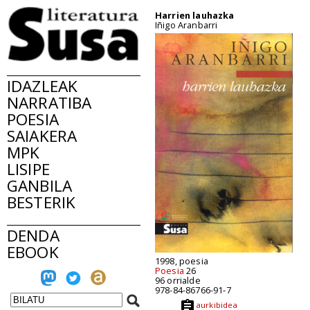
Harrien lauhazka
Iñigo Aranbarri
IDAZLEAK
NARRATIBA
POESIA
SAIAKERA
MPK
LISIPE
GANBILA
BESTERIK
DENDA
EBOOK
1998, poesia
Poesia
26
96 orrialde
978-84-86766-91-7
aurkibidea