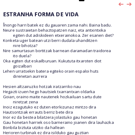
ESTRANHA FORMA DE VIDA
I
nongo harri batek ez du gauaren zama nahi. Baina badu.
Neure sustraietan behaztopatzen naiz, eta antxintxika
egiten dut adiskideen etxerainokoa. Zer esanen diet?
Konketa uger batean utzi berri dudala uhanditzen
nire bihotza?
Nire samurtasun bortitzak barnean daramadan traidorea
ito duela?
Oka egiten dut eskailburuan. Kukututa itxaroten diot
goizalbari
Lehen urratsekin batera egiteko orain espaloi huts
direnetan aurrera
Hesien altzairuzko hotzak iratzarriko nau
Hegazti izuen hego hautsiek txarrantxan oldarka
Goian, oraino maite nautenek hozkailuan sartu dute
niretzat zena
Inoiz ezagutuko ez duten etorkizunaz mintzo dira
Hautsontziak errauts berriz bete dira
Inor ez da bestea bilatzera jolastuko gau honetan
Gau honetan harriek oso barneraino joanen dira lauhazka
Bonbila biztuta utziko da hallean
Herioren turbinak ez dira isilduko gau guztian