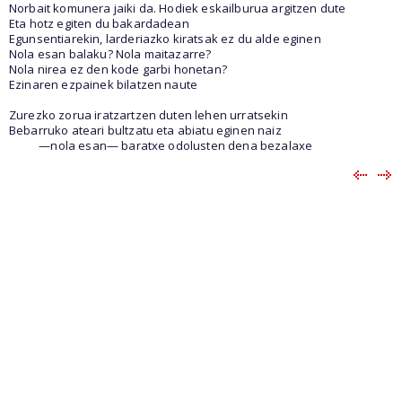
Norbait komunera jaiki da. Hodiek eskailburua argitzen dute
Eta hotz egiten du bakardadean
Egunsentiarekin, larderiazko kiratsak ez du alde eginen
Nola esan balaku? Nola maitazarre?
Nola nirea ez den kode garbi honetan?
Ezinaren ezpainek bilatzen naute
Zurezko zorua iratzartzen duten lehen urratsekin
Bebarruko ateari bultzatu eta abiatu eginen naiz
—nola esan— baratxe odolusten dena bezalaxe