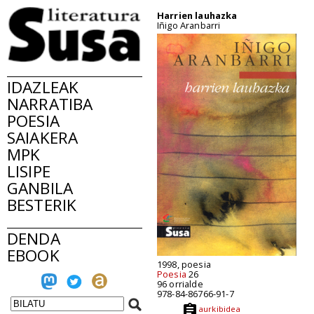
Harrien lauhazka
Iñigo Aranbarri
IDAZLEAK
NARRATIBA
POESIA
SAIAKERA
MPK
LISIPE
GANBILA
BESTERIK
DENDA
EBOOK
1998, poesia
Poesia
26
96 orrialde
978-84-86766-91-7
aurkibidea