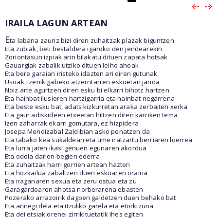
IRAILA LAGUN ARTEAN
E
ta labana zauriz bizi diren zuhaitzak plazak biguntzen
Eta zubiak, beti bestaldera igaroko den jendearekin
Zoriontasun izpiak arin bilakatu dituen zapata hotsak
Gauargiak zabalik utziko dituen leiho ahoak
Eta bere garaian iristeko idazten ari diren gutunak
Usoak, izenik gabeko atzerritarren eskuetan janda
Noiz arte agurtzen diren esku bi elkarri bihotz hartzen
Eta hainbat ilusioren hartzigarria eta hainbat negarrena
Eta beste esku bat, adats kizkurretan araka zerbaiten xerka
Eta gaur adiskideen etxeetan hiltzen diren karriken tema
Izen zaharrak ekarri gomutara, ez hizpidera
Josepa Mendizabal Zaldibian asko penatzen da
Eta tabako kea sukaldean eta ume iratzartu berriaren loerrea
Eta lurra jaten ikasi genuen egunaren akordua
Eta odola darien begien ederra
Eta zuhaitzak harri gorrien artean hazten
Eta hozkailua zabaltzen duen eskuaren oraina
Eta iraganaren sexua eta zeru ostua eta zu
Garagardoaren ahotsa norberarena ebasten
Pozerako arrazoirik dagoen galdetzen duen behako bat
Eta arinegi dela eta itzuliko garela eta etorkizuna
Eta dei etsiak orenei zirrikituetatik ihes egiten