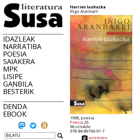
Harrien lauhazka
Iñigo Aranbarri
IDAZLEAK
NARRATIBA
POESIA
SAIAKERA
MPK
LISIPE
GANBILA
BESTERIK
DENDA
EBOOK
1998, poesia
Poesia
26
96 orrialde
978-84-86766-91-7
aurkibidea