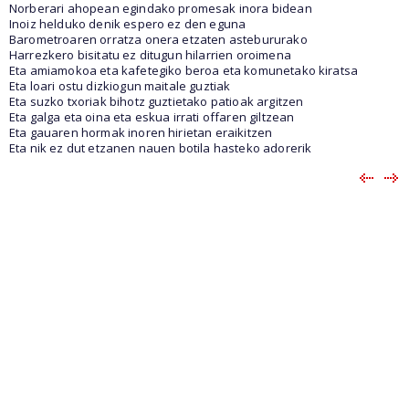
Norberari ahopean egindako promesak inora bidean
Inoiz helduko denik espero ez den eguna
Barometroaren orratza onera etzaten astebururako
Harrezkero bisitatu ez ditugun hilarrien oroimena
Eta amiamokoa eta kafetegiko beroa eta komunetako kiratsa
Eta loari ostu dizkiogun maitale guztiak
Eta suzko txoriak bihotz guztietako patioak argitzen
Eta galga eta oina eta eskua irrati offaren giltzean
Eta gauaren hormak inoren hirietan eraikitzen
Eta nik ez dut etzanen nauen botila hasteko adorerik