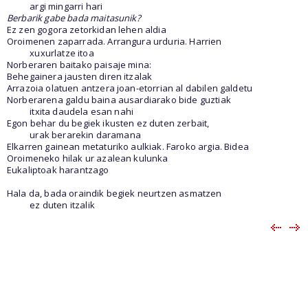
argi mingarri hari
Berbarik gabe bada maitasunik?
Ez zen gogora zetorkidan lehen aldia
Oroimenen zaparrada. Arrangura urduria. Harrien
xuxurlatze itoa
Norberaren baitako paisaje mina:
Behegainera jausten diren itzalak
Arrazoia olatuen antzera joan-etorrian al dabilen galdetu
Norberarena galdu baina ausardiarako bide guztiak
itxita daudela esan nahi
Egon behar du begiek ikusten ez duten zerbait,
urak berarekin daramana
Elkarren gainean metaturiko aulkiak. Faroko argia. Bidea
Oroimeneko hilak ur azalean kulunka
Eukaliptoak harantzago
Hala da, bada oraindik begiek neurtzen asmatzen
ez duten itzalik