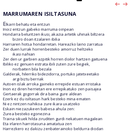
MARRUMAREN ISILTASUNA
E
lkarri behatu eta entzun
Inoiz entzun gabeko marruma oinpean
Hondarra beluritzen ikusi, akazia artetik uhinak biltzera
biziro doan itzalaren ibilia
Harriaren hotsa hondarretan. Hareazko laino zarratua
Zer duen lurrak horrenbesteko amorruz heltzeko
ikasi nahian
Zer den ur garbien azpitik horren doilor hartzen gaituena
Ibiliko ez genuen estrata ibili zuten zure begiek,
norbaiten bila bezala
Galderak, hilerriko bidezidorra, portuko jatetxeetako
argi biztu berriak
Autoen islak arroka gaineko errepide estuan irristaka
Inon ez diren herrietan ere errepikatuko zen paisajea
Gertaerak gogorrak dira baina gure aldean
Ezerk ez du isiltasun hark besteko mina ematen
Ni ez nintzen nahikoa zure ikara uxatzeko
Eskain niezazukeen babesa ahula zen:
Zurea besteko egonezina
Traina sikuek hilda ziruditen gurdi nekatuen magalean
Eta irlaren harrotasuna amatatua zen
Harrezkero ez dakizu zenbaterainoko beldurra diodan