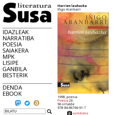
Harrien lauhazka
Iñigo Aranbarri
IDAZLEAK
NARRATIBA
POESIA
SAIAKERA
MPK
LISIPE
GANBILA
BESTERIK
DENDA
EBOOK
1998, poesia
Poesia
26
96 orrialde
978-84-86766-91-7
aurkibidea